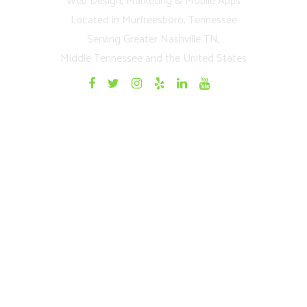
Web Design, Marketing & Mobile Apps
Located in Murfreesboro, Tennessee
Serving Greater Nashville TN,
Middle Tennessee and the United States
Quick Links
Home
Websites
Mobile Apps
Testimonials