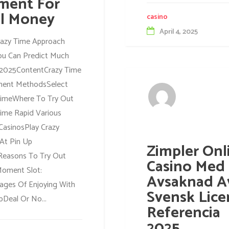
ment For
l Money
casino
April 4, 2025
razy Time Approach
u Can Predict Much
 2025ContentCrazy Time
ent MethodsSelect
TimeWhere To Try Out
Time Rapid Various
CasinosPlay Crazy
At Pin Up
Zimpler Onl
Reasons To Try Out
Casino Med 
Moment Slot:
Avsaknad A
ages Of Enjoying With
Svensk Lice
Deal Or No...
Referencia
2025