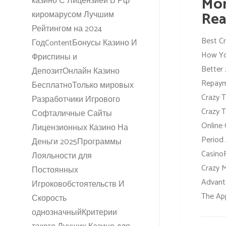
Mo
казино С Лицензией В Рф
Rea
киромарусом Лучшим
Рейтингом на 2024
Best C
ГодContentБонусы Казино И
How Yo
Фриспины и
Better
ДепозитОнлайн Казино
Repaym
БесплатноТолько мировых
Crazy 
Разработчики Игрового
Crazy 
Софталичные Сайты
Online 
Лицензионных Казино На
Period 
Деньги 2025Программы
Casino
Лояльности для
Crazy 
Постоянных
Advant
Игроковобстоятельств И
The App
Скорость
однозначныйКритерии