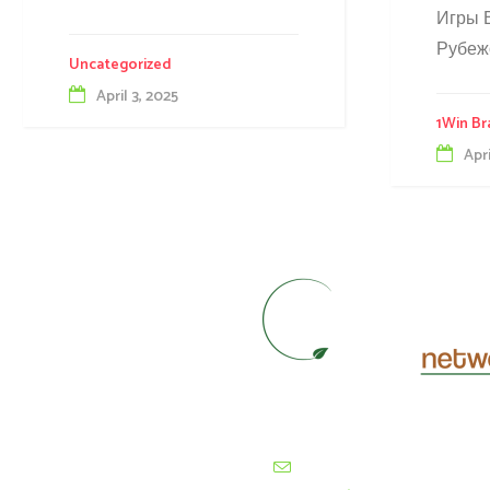
Игры 
Рубежо
Uncategorized
April 3, 2025
1Win Bra
Apri
contactus@cultivation