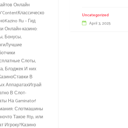
Сайтов Онлайн
"ContentКлассическо
Uncategorized
ноKazino Ru – Гид
April 3, 2025
ки Онлайн-казино:
ы, Бонусы,
нгиЛучшие
ботчики
сплатные Слоты,
а, Блэджек И них
КазиноСтавки В
ых АппаратахИграй
атно В Слот-
ты На Gaminator!
мания: Слотмашины
ночто Такое Rtp, или
ат Игроку?Казино