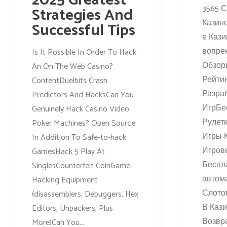
2025 Greatest
3565 
Strategies And
Казино
Successful Tips
е Кази
вопре
Is It Possible In Order To Hack
Обзор
An On The Web Casino?
Рейти
ContentDuelbits Crash
Разра
Predictors And HacksCan You
ИгрБе
Genuinely Hack Casino Video
Рулетк
Poker Machines? Open Source
Игры 
In Addition To Safe-to-hack
Игров
GamesHack 5 Play At
Беспл
SinglesCounterfeit CoinGame
автома
Hacking Equipment
Слото
(disassemblers, Debuggers, Hex
В Кази
Editors, Unpackers, Plus
Возвр
More)Can You...