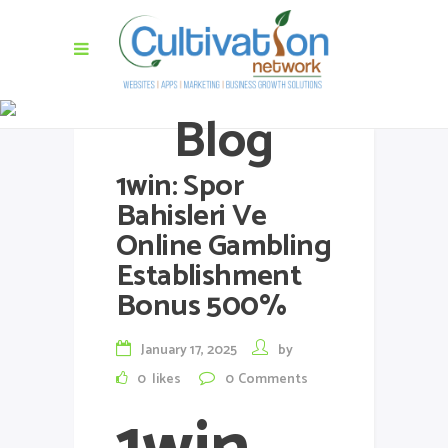
Blog
1win: Spor
Bahisleri Ve
Online Gambling
Establishment
Bonus 500%
January 17, 2025
by
0
likes
0
Comments