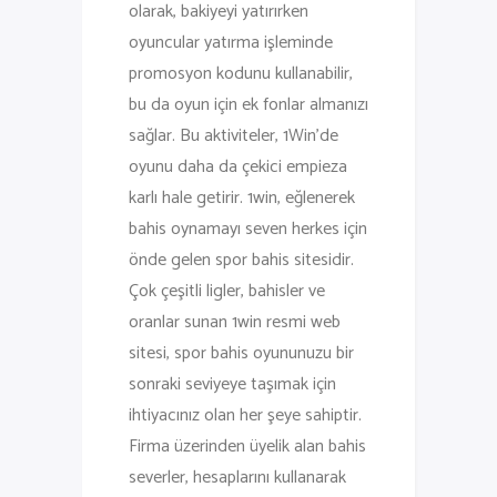
olarak, bakiyeyi yatırırken
oyuncular yatırma işleminde
promosyon kodunu kullanabilir,
bu da oyun için ek fonlar almanızı
sağlar. Bu aktiviteler, 1Win’de
oyunu daha da çekici empieza
karlı hale getirir. 1win, eğlenerek
bahis oynamayı seven herkes için
önde gelen spor bahis sitesidir.
Çok çeşitli ligler, bahisler ve
oranlar sunan 1win resmi web
sitesi, spor bahis oyununuzu bir
sonraki seviyeye taşımak için
ihtiyacınız olan her şeye sahiptir.
Firma üzerinden üyelik alan bahis
severler, hesaplarını kullanarak