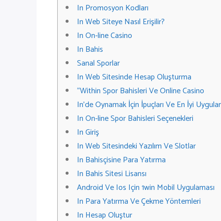
In Promosyon Kodları
In Web Siteye Nasıl Erişilir?
In On-line Casino
In Bahis
Sanal Sporlar
In Web Sitesinde Hesap Oluşturma
“Within Spor Bahisleri Ve Online Casino
In’de Oynamak İçin İpuçları Ve En İyi Uygul
In On-line Spor Bahisleri Seçenekleri
In Giriş
In Web Sitesindeki Yazılım Ve Slotlar
In Bahisçisine Para Yatırma
In Bahis Sitesi Lisansı
Android Ve Ios Için 1win Mobil Uygulaması
In Para Yatırma Ve Çekme Yöntemleri
In Hesap Oluştur