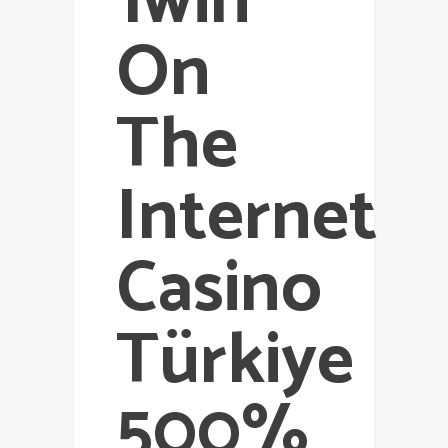
1win
On
The
Internet
Casino
Türkiye
500%