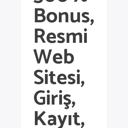
Bonus,
Resmi
Web
Sitesi,
Giriş,
Kayıt,