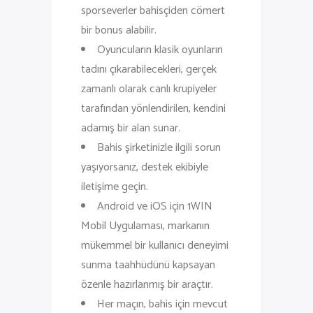
sporseverler bahisçiden cömert
bir bonus alabilir.
Oyuncuların klasik oyunların
tadını çıkarabilecekleri, gerçek
zamanlı olarak canlı krupiyeler
tarafından yönlendirilen, kendini
adamış bir alan sunar.
Bahis şirketinizle ilgili sorun
yaşıyorsanız, destek ekibiyle
iletişime geçin.
Android ve iOS için 1WIN
Mobil Uygulaması, markanın
mükemmel bir kullanıcı deneyimi
sunma taahhüdünü kapsayan
özenle hazırlanmış bir araçtır.
Her maçın, bahis için mevcut