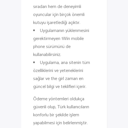
sıradan hem de deneyimli
oyuncular için birçok önemli
kutuyu işaretlediği açıktır.
Uygulamanın yüklenmesini
gerektirmeyen 1Win mobile
phone sürümünü de
kullanabilirsiniz.
Uygulama, ana sitenin tüm
özelliklerini ve yeteneklerini
sağlar ve the girl zaman en
güncel bilgi ve teklifleri içerir.
Ödeme yöntemleri oldukça
güvenli olup, Türk kullanıcıların
konforlu bir şekilde işlem
yapabilmesi için belirlenmiştir.