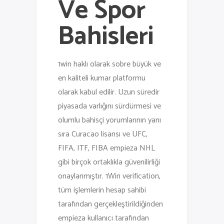
Ve Spor
Bahisleri
1win haklı olarak sobre büyük ve
en kaliteli kumar platformu
olarak kabul edilir. Uzun süredir
piyasada varlığını sürdürmesi ve
olumlu bahisçi yorumlarının yanı
sıra Curacao lisansı ve UFC,
FIFA, ITF, FIBA empieza NHL
gibi birçok ortaklıkla güvenilirliği
onaylanmıştır. 1Win verification,
tüm işlemlerin hesap sahibi
tarafından gerçekleştirildiğinden
empieza kullanıcı tarafından