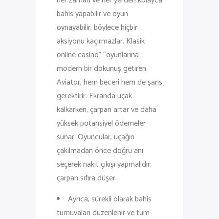
her zaman ve her yerden kolayca
bahis yapabilir ve oyun
oynayabilir, böylece hiçbir
aksiyonu kaçırmazlar. Klasik
online casino” “oyunlarına
modern bir dokunuş getiren
Aviator, hem beceri hem de şans
gerektirir. Ekranda uçak
kalkarken, çarpan artar ve daha
yüksek potansiyel ödemeler
sunar. Oyuncular, uçağın
çakılmadan önce doğru anı
seçerek nakit çıkışı yapmalıdır;
çarpan sıfıra düşer.
Ayrıca, sürekli olarak bahis
turnuvaları düzenlenir ve tüm