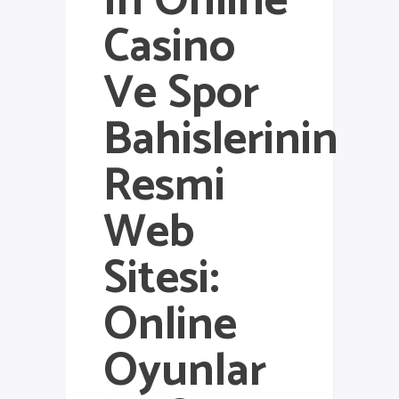
In Online
Casino
Ve Spor
Bahislerinin
Resmi
Web
Sitesi:
Online
Oyunlar