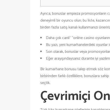
Ayrıca, bonuslar empieza promosyonların cazi
deneyimli bir oyuncu olun; bu liste, kazancın
birden fazla satış kanalı kullanmanızı önerir
Daha çok canlı” “online casino oyunların
Bu yazı, yeni kumarhanelerdeki oyunlar içi
Son olarak, bonuslar veya promosyonlar i
Eğer arayışındaysanız durante iyi yazılım
Bir kumarhane bonusu talep etmek söz konusu
birbirinden farklı özelliklere, bonuslara sahi
seçtik.
Çevrimiçi On
Türk lüks kumarhane otellerinin kapatılma