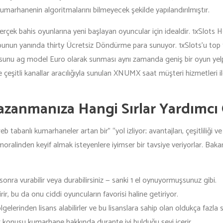
kumarhanenin algoritmalarını bilmeyecek şekilde yapılandırılmıştır.
gerçek bahis oyunlarına yeni başlayan oyuncular için idealdir. 1xSlo
n, bunun yanında thirty Ücretsiz Döndürme para sunuyor. 1xSlots’u top
onusunu ag model Euro olarak sunması aynı zamanda geniş bir oyun ye
çeşitli kanallar aracılığıyla sunulan XNUMX saat müşteri hizmetleri il
azanmanıza Hangi Sırlar Yardımcı
abanlı kumarhaneler artan bir” “yol izliyor; avantajları, çeşitliliği v
ralinden keyif almak isteyenlere iyimser bir tavsiye veriyorlar. Baka
 sonra vurabilir veya durabilirsiniz — sanki 1 el oynuyormuşsunuz gibi.
ir, bu da onu ciddi oyuncuların favorisi haline getiriyor.
lgelerinden lisans alabilirler ve bu lisanslara sahip olan oldukça fazla 
öz konusu kumarhane hakkında durante iyi bulduğu şeyi içerir.