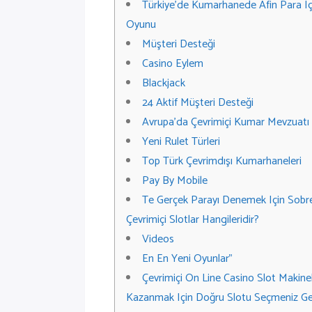
Türkiye’de Kumarhanede Afin Para Iç
Oyunu
Müşteri Desteği
Casino Eylem
Blackjack
24 Aktif Müşteri Desteği
Avrupa’da Çevrimiçi Kumar Mevzuatı
Yeni Rulet Türleri
Top Türk Çevrimdışı Kumarhaneleri
Pay By Mobile
Te Gerçek Parayı Denemek Için Sobre
Çevrimiçi Slotlar Hangileridir?
Videos
En En Yeni Oyunlar”
Çevrimiçi On Line Casino Slot Makine
Kazanmak Için Doğru Slotu Seçmeniz Ge