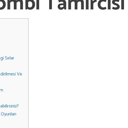
ombi Tamircisi
i Sırlar
dirilmesi Ve
ım
bilirsiniz?
 Oyunları