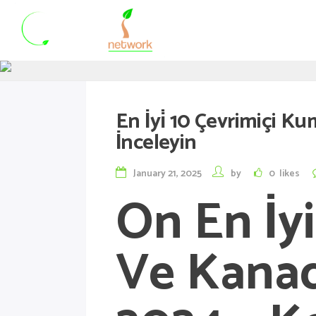
HOME
WHO WE A
En İyi̇ 10 Çevrimiçi
İnceleyin
January 21, 2025
by
0
likes
On En İy
Ve Kanad