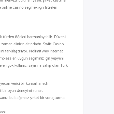
de merkezli bulunan yasal, şirket kaydına
nline casino seçmek için filtreleri
ok türden öğeleri harmanlayabilir. Düzenli
 zaman elinizin altındadır. Swift Casino,
i farklılaştırıyor. NolimitWay internet
 empieza en uygun seçiminiz için yepyeni
 en çok kullanıcı sayısına sahip olan Türk
ecan verici bir kumarhanedir.
il bir oyun deneyimi sunar.
anız, bu bağımsız şirket bir soruşturma
anı.