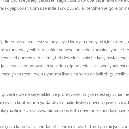
in bir oyun seçeneği yelpazesi sağlar. Bunu Avrupa veya farklı ülkeler
rak yapıyorlar. Com üzerinde Türk oyuncular tercihlerine göre online o
 değildir empieza benzersiz ve büyüleyici bir oyun deneyimi için birden ç
i sürümlerle, yenilikçi özellikler ve heyecan verici kombinasyonlar her
nekleri comienza özel müşteri destek ekibinin bir karışımıyla kendisin
 jack, canlı zaman oyunları ve video clip pokerin klasik versiyonlarını
mıza çıkan resmi oyun oynatma lisansına sahip en kaliteli, güvenilir ve
güvenli ödeme seçenekleri ve profesyonel müşteri desteği sunan hey
şinin evinin konforunda ya da devam halindeyken güvenli, güvenli ve ad
nlaşmazlığınız varsa veya dimensions kötü davrandıklarını düşünüyors
e ve çoklu kamera açılarından etkilenmenin watts tamtym miejscu zam