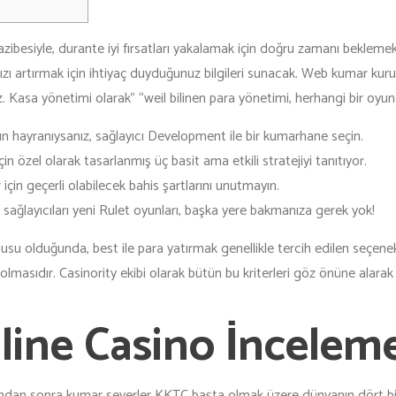
besiyle, durante iyi fırsatları yakalamak için doğru zamanı beklemek de
ızı artırmak için ihtiyaç duyduğunuz bilgileri sunacak. Web kumar kuruluş
iz. Kasa yönetimi olarak” “weil bilinen para yönetimi, herhangi bir oyu
ın hayranıysanız, sağlayıcı Development ile bir kumarhane seçin.
n özel olarak tasarlanmış üç basit ama etkili stratejiyi tanıtıyor.
çin geçerli olabilecek bahis şartlarını unutmayın.
 sağlayıcıları yeni Rulet oyunları, başka yere bakmanıza gerek yok!
 olduğunda, best ile para yatırmak genellikle tercih edilen seçenekt
p olmasıdır. Casinority ekibi olarak bütün bu kriterleri göz önüne alarak
line Casino İnceleme
sından sonra kumar severler KKTC başta olmak üzere dünyanın dört 