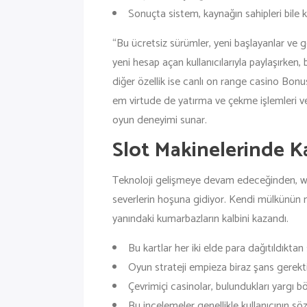
Sonuçta sistem, kaynağın sahipleri bile 
“Bu ücretsiz sürümler, yeni başlayanlar ve 
yeni hesap açan kullanıcılarıyla paylaşırke
diğer özellik ise canlı on range casino B
em virtude de yatırma ve çekme işlemleri ve 
oyun deneyimi sunar.
Slot Makinelerinde K
Teknoloji gelişmeye devam edeceğinden, web t
severlerin hoşuna gidiyor. Kendi mülkünün mo
yanındaki kumarbazların kalbini kazandı.
Bu kartlar her iki elde para dağıtıldıktan
Oyun strateji empieza biraz şans gerektir
Çevrimiçi casinolar, bulundukları yargı bö
Bu incelemeler genellikle kullanıcının s