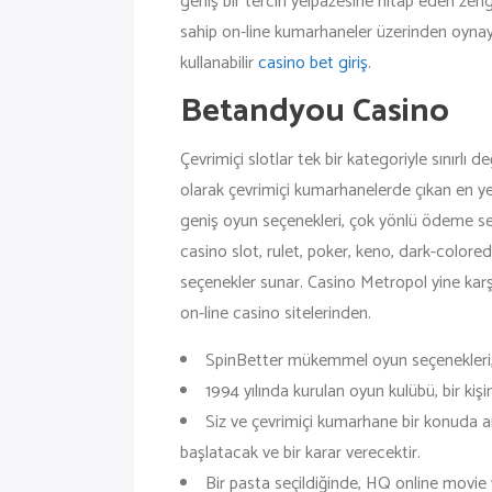
geniş bir tercih yelpazesine hitap eden zeng
sahip on-line kumarhaneler üzerinden oynaya
kullanabilir
casino bet giriş
.
Betandyou Casino
Çevrimiçi slotlar tek bir kategoriyle sınırlı
olarak çevrimiçi kumarhanelerde çıkan en yen
geniş oyun seçenekleri, çok yönlü ödeme seçe
casino slot, rulet, poker, keno, dark-colored
seçenekler sunar. Casino Metropol yine karşı
on-line casino sitelerinden.
SpinBetter mükemmel oyun seçenekleri, 
1994 yılında kurulan oyun kulübü, bir ki
Siz ve çevrimiçi kumarhane bir konuda a
başlatacak ve bir karar verecektir.
Bir pasta seçildiğinde, HQ online movi