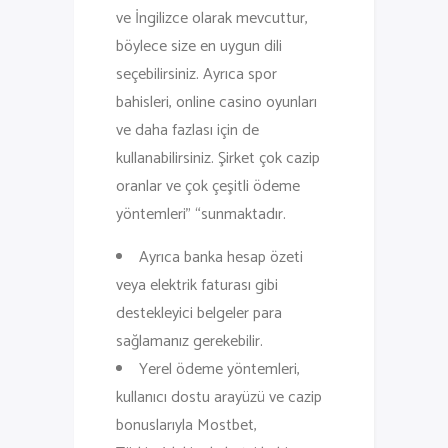
ve İngilizce olarak mevcuttur,
böylece size en uygun dili
seçebilirsiniz. Ayrıca spor
bahisleri, online casino oyunları
ve daha fazlası için de
kullanabilirsiniz. Şirket çok cazip
oranlar ve çok çeşitli ödeme
yöntemleri” “sunmaktadır.
Ayrıca banka hesap özeti
veya elektrik faturası gibi
destekleyici belgeler para
sağlamanız gerekebilir.
Yerel ödeme yöntemleri,
kullanıcı dostu arayüzü ve cazip
bonuslarıyla Mostbet,