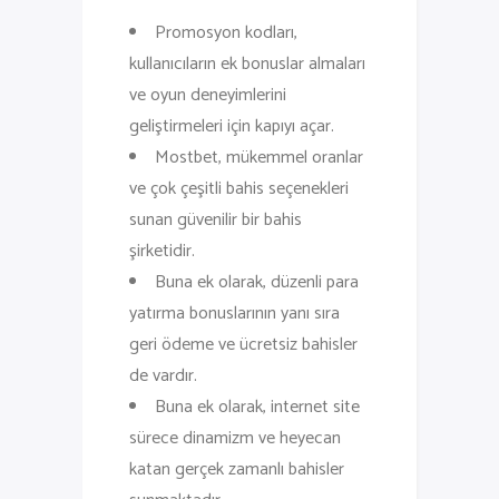
Promosyon kodları,
kullanıcıların ek bonuslar almaları
ve oyun deneyimlerini
geliştirmeleri için kapıyı açar.
Mostbet, mükemmel oranlar
ve çok çeşitli bahis seçenekleri
sunan güvenilir bir bahis
şirketidir.
Buna ek olarak, düzenli para
yatırma bonuslarının yanı sıra
geri ödeme ve ücretsiz bahisler
de vardır.
Buna ek olarak, internet site
sürece dinamizm ve heyecan
katan gerçek zamanlı bahisler