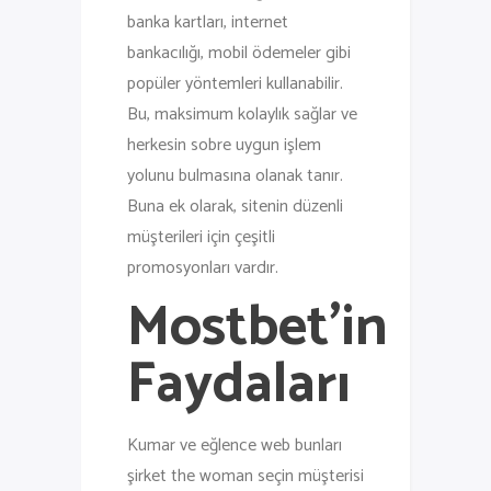
banka kartları, internet
bankacılığı, mobil ödemeler gibi
popüler yöntemleri kullanabilir.
Bu, maksimum kolaylık sağlar ve
herkesin sobre uygun işlem
yolunu bulmasına olanak tanır.
Buna ek olarak, sitenin düzenli
müşterileri için çeşitli
promosyonları vardır.
Mostbet’in
Faydaları
Kumar ve eğlence web bunları
şirket the woman seçin müşterisi