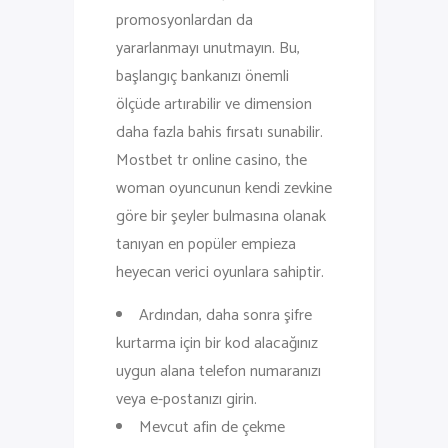
promosyonlardan da
yararlanmayı unutmayın. Bu,
başlangıç bankanızı önemli
ölçüde artırabilir ve dimension
daha fazla bahis fırsatı sunabilir.
Mostbet tr online casino, the
woman oyuncunun kendi zevkine
göre bir şeyler bulmasına olanak
tanıyan en popüler empieza
heyecan verici oyunlara sahiptir.
Ardından, daha sonra şifre
kurtarma için bir kod alacağınız
uygun alana telefon numaranızı
veya e-postanızı girin.
Mevcut afin de çekme