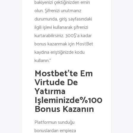
bakiyenizi çektiğinizden emin
olun. Şifrenizi unutmanız
durumunda, giriş sayfasındaki
ilgili işlevi kullanarak şifrenizi
kurtarabilirsiniz. 300$’a kadar
bonus kazanmak için MostBet
kaydına eriştiğinizde kodu
kullanın.”
Mostbet’te Em
Virtude De
Yatırma
Işleminizde%100
Bonus Kazanın
Platformun sunduğu
bonuslardan empieza