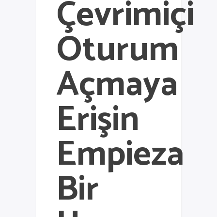
Çevrimiçi
Oturum
Açmaya
Erişin
Empieza
Bir