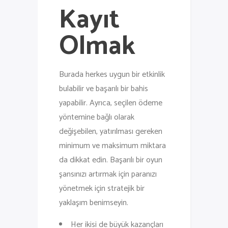
Kayıt
Olmak
Burada herkes uygun bir etkinlik
bulabilir ve başarılı bir bahis
yapabilir. Ayrıca, seçilen ödeme
yöntemine bağlı olarak
değişebilen, yatırılması gereken
minimum ve maksimum miktara
da dikkat edin. Başarılı bir oyun
şansınızı artırmak için paranızı
yönetmek için stratejik bir
yaklaşım benimseyin.
Her ikisi de büyük kazançları