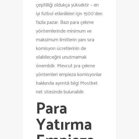
çeşitliliği oldukça yüksektir – en
iyi futbol etkinlikleri için 1500’den
fazla pazar. Bazı para çekme
yöntemlerinde minimum ve
maksimum limitlerin yanı sıra
komisyon ücretlerinin de
olabileceğini unutmamak
önemlidir. Mevcut pra çekme
yöntemleri empieza komisyonlar
hakkında ayrıntılı bilgi Mostbet
net sitesinde bulunabilir.
Para
Yatırma