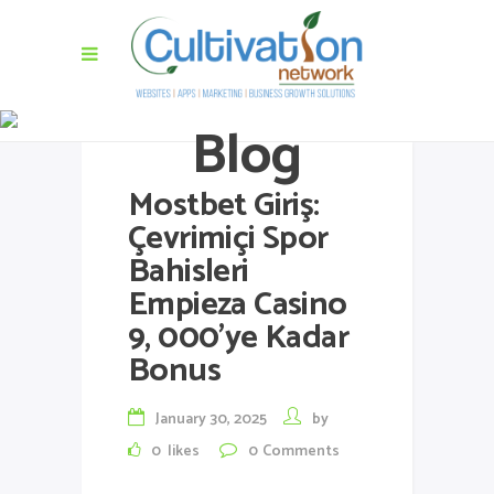
Blog
Mostbet Giriş:
Çevrimiçi Spor
Bahisleri
Empieza Casino
9, 000’ye Kadar
Bonus
January 30, 2025
by
0
likes
0
Comments