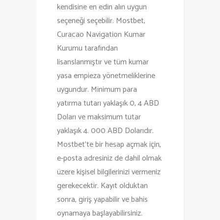
kendisine en edin alın uygun
seçeneği seçebilir. Mostbet,
Curacao Navigation Kumar
Kurumu tarafından
lisanslanmıştır ve tüm kumar
yasa empieza yönetmeliklerine
uygundur. Minimum para
yatırma tutarı yaklaşık 0, 4 ABD
Doları ve maksimum tutar
yaklaşık 4. 000 ABD Dolarıdır.
Mostbet’te bir hesap açmak için,
e-posta adresiniz de dahil olmak
üzere kişisel bilgilerinizi vermeniz
gerekecektir. Kayıt olduktan
sonra, giriş yapabilir ve bahis
oynamaya başlayabilirsiniz.