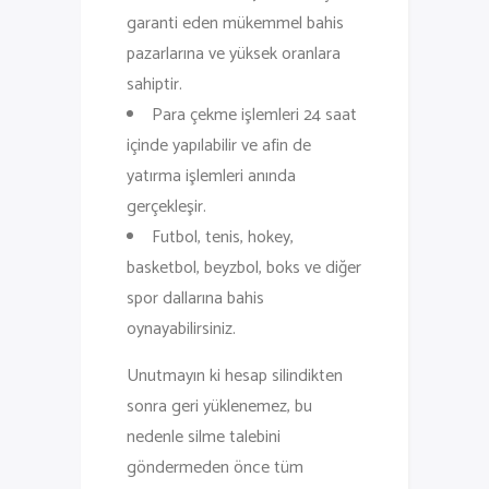
garanti eden mükemmel bahis
pazarlarına ve yüksek oranlara
sahiptir.
Para çekme işlemleri 24 saat
içinde yapılabilir ve afin de
yatırma işlemleri anında
gerçekleşir.
Futbol, tenis, hokey,
basketbol, beyzbol, boks ve diğer
spor dallarına bahis
oynayabilirsiniz.
Unutmayın ki hesap silindikten
sonra geri yüklenemez, bu
nedenle silme talebini
göndermeden önce tüm