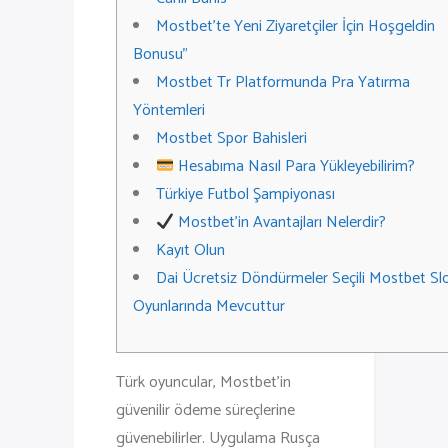
Mostbet’te Yeni Ziyaretçiler İçin Hoşgeldin
Bonusu”
Mostbet Tr Platformunda Pra Yatırma
Yöntemleri
Mostbet Spor Bahisleri
Hesabıma Nasıl Para Yükleyebilirim?
Türkiye Futbol Şampiyonası
Mostbet’in Avantajları Nelerdir?
Kayıt Olun
Dai Ücretsiz Döndürmeler Seçili Mostbet Sl
Oyunlarında Mevcuttur
Türk oyuncular, Mostbet’in
güvenilir ödeme süreçlerine
güvenebilirler. Uygulama Rusça