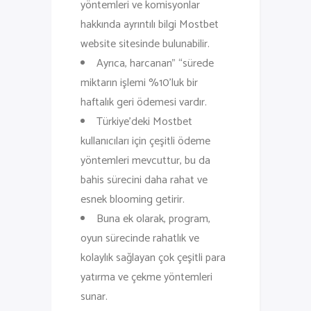
yöntemleri ve komisyonlar
hakkında ayrıntılı bilgi Mostbet
website sitesinde bulunabilir.
Ayrıca, harcanan” “sürede
miktarın işlemi %10’luk bir
haftalık geri ödemesi vardır.
Türkiye’deki Mostbet
kullanıcıları için çeşitli ödeme
yöntemleri mevcuttur, bu da
bahis sürecini daha rahat ve
esnek blooming getirir.
Buna ek olarak, program,
oyun sürecinde rahatlık ve
kolaylık sağlayan çok çeşitli para
yatırma ve çekme yöntemleri
sunar.