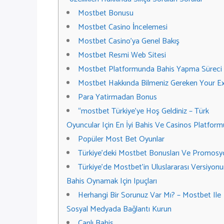
Mostbet Bonusu
Mostbet Casino İncelemesi
Mostbet Casino’ya Genel Bakış
Mostbet Resmi Web Sitesi
Mostbet Platformunda Bahis Yapma Süreci
Mostbet Hakkında Bilmeniz Gereken Your E
Para Yatirmadan Bonus
“mostbet Türkiye’ye Hoş Geldiniz – Türk
Oyuncular Için En İyi Bahis Ve Casinos Platform
Popüler Most Bet Oyunlar
Türkiye’deki Mostbet Bonusları Ve Promosyo
Türkiye’de Mostbet’in Uluslararası Versiyon
Bahis Oynamak Için Ipuçları
Herhangi Bir Sorunuz Var Mı? – Mostbet Ile
Sosyal Medyada Bağlantı Kurun
Canlı Bahis