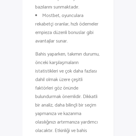
bazılarını sunmaktadır.
Mostbet, oyunculara
rekabetçi oranlar, hızlı ödemeler
empieza düzenli bonuslar gibi
avantajlar sunar.
Bahis yaparken, takımın durumu,
önceki karşılaşmaların
istatistikleri ve çok daha fazlası
dahil olmak üzere çeşitli
faktörleri göz önünde
bulundurmak önemlidir. Dikkatli
bir analiz, daha bilinçli bir seçim
yapmanıza ve kazanma
olasılığınızı artırmanıza yardımcı
olacaktır. Etkinliği ve bahis