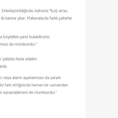
Etkinleştirildiğinde, bahsiniz %25 artar,
i katına çıkar. Makaralarda farklı şekerler
öylelikle yanıt bulabilirsiniz.
ilmesi de mümkündür.”
 şekilde ifade edelim.
ıdır.
ı veya alarm ayarlanması da yararlı
lerini fark ettiğinizde hemen bir uzmandan
den oynanabilmesi de mümkündür.”