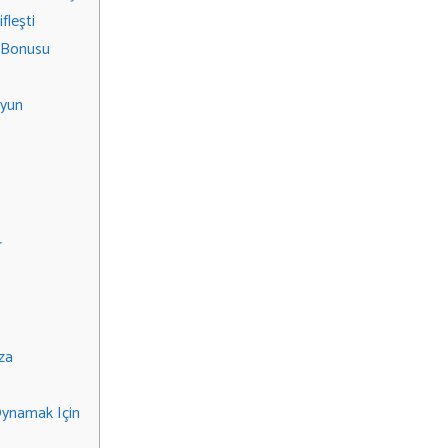
fleşti
 Bonusu
Oyun
r
za
Oynamak Için