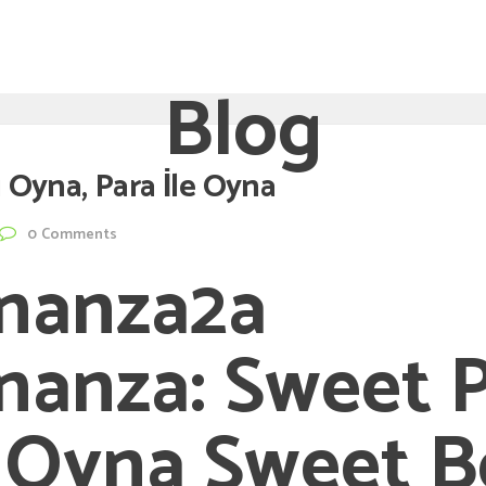
RE
SERVICES
TESTIMONIALS
HOSTING ACCO
Blog
 Oyna, Para İle Oyna
0
Comments
nanza2a
anza: Sweet 
 Oyna Sweet B