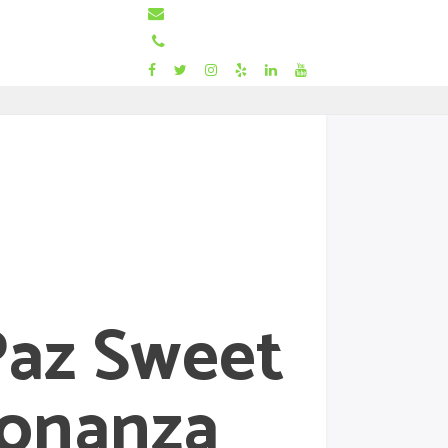
contactus@cultivationnetwork.com
+1 (615) 200 7854
UNT LOGIN
CONTACT
Paz Sweet
onanza