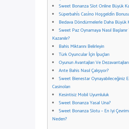
Sweet Bonanza Slot Online Büyük Ka
Süperbahi̇s Casi̇no Hoşgeldi̇n Bonus
Bedava Döndürmelerle Daha Büyük K
Sweet Paz Oynamaya Nasıl Başlanır
Kazanılır?
Bahis Miktarını Belirleyin
Türk Oyuncular İçin İpuçları
Oyunun Avantajları Ve Dezavantajları
Ante Bahis Nasıl Çalışıyor?
Sweet Bienestar Oynayabileceğiniz En 
Casinoları
Kesintisiz Mobil Uyumluluk
Sweet Bonanza Yasal Una?
Sweet Bonanza Slotu – En Iyi Çevrimi
Neden?