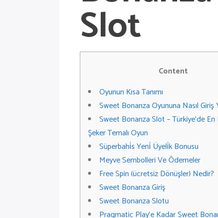
Slot
Content
Oyunun Kısa Tanımı
Sweet Bonanza Oyununa Nasıl Giriş Y
Sweet Bonanza Slot – Türkiye’de En
Şeker Temalı Oyun
Süperbahi̇s Yeni̇ Üyeli̇k Bonusu
Meyve Sembolleri Ve Ödemeler
Free Spin (ücretsiz Dönüşler) Nedir?
Sweet Bonanza Giriş
Sweet Bonanza Slotu
Pragmatic Play’e Kadar Sweet Bonan