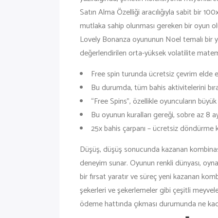
Satın Alma Özelliği aracılığıyla sabit bir 100
mutlaka sahip olunması gereken bir oyun olu
Lovely Bonanza oyununun Noel temalı bir yen
değerlendirilen orta-yüksek volatilite mat
Free spin turunda ücretsiz çevrim elde e
Bu durumda, tüm bahis aktivitelerini bıra
“Free Spins”, özellikle oyuncuların büyü
Bu oyunun kuralları gereği, sobre az 8 a
25x bahis çarpanı – ücretsiz döndürme ka
Düşüş, düşüş sonucunda kazanan kombinasyon
deneyim sunar. Oyunun renkli dünyası, oynam
bir fırsat yaratır ve süreç yeni kazanan 
şekerleri ve şekerlemeler gibi çeşitli meyve
ödeme hattında çıkması durumunda ne kadar