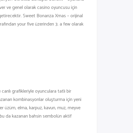
ısever ve genel olarak casino oyuncusu için
getirecektir. Sweet Bonanza Xmas – orijinal
afından your five üzerinden 3. a few olarak
ı grafikleriyle oyunculara tatlı bir
kazanan kombinasyonlar oluşturma için yeni
er üzüm, elma, karpuz, kavun, muz, meyve
r, bu da kazanan bahsin sembolün aktif