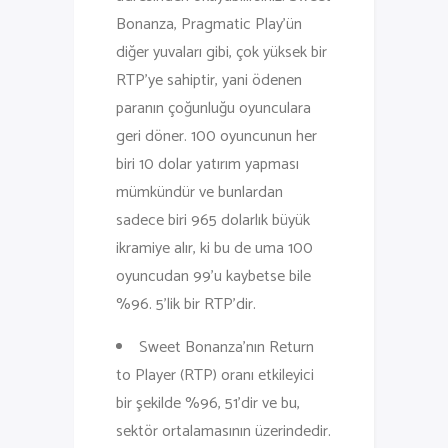
Bonanza, Pragmatic Play’ün
diğer yuvaları gibi, çok yüksek bir
RTP’ye sahiptir, yani ödenen
paranın çoğunluğu oyunculara
geri döner. 100 oyuncunun her
biri 10 dolar yatırım yapması
mümkündür ve bunlardan
sadece biri 965 dolarlık büyük
ikramiye alır, ki bu de uma 100
oyuncudan 99’u kaybetse bile
%96. 5’lik bir RTP’dir.
Sweet Bonanza’nın Return
to Player (RTP) oranı etkileyici
bir şekilde %96, 51’dir ve bu,
sektör ortalamasının üzerindedir.