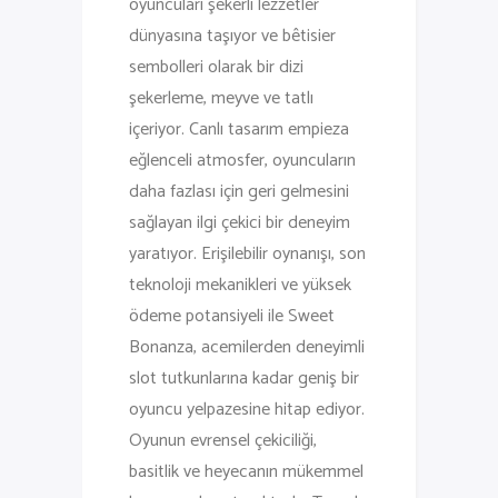
oyuncuları şekerli lezzetler
dünyasına taşıyor ve bêtisier
sembolleri olarak bir dizi
şekerleme, meyve ve tatlı
içeriyor. Canlı tasarım empieza
eğlenceli atmosfer, oyuncuların
daha fazlası için geri gelmesini
sağlayan ilgi çekici bir deneyim
yaratıyor. Erişilebilir oynanışı, son
teknoloji mekanikleri ve yüksek
ödeme potansiyeli ile Sweet
Bonanza, acemilerden deneyimli
slot tutkunlarına kadar geniş bir
oyuncu yelpazesine hitap ediyor.
Oyunun evrensel çekiciliği,
basitlik ve heyecanın mükemmel