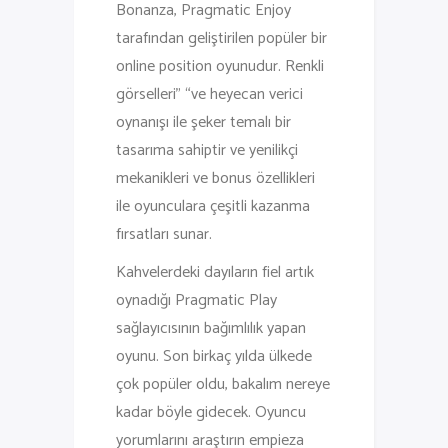
Bonanza, Pragmatic Enjoy
tarafından geliştirilen popüler bir
online position oyunudur. Renkli
görselleri” “ve heyecan verici
oynanışı ile şeker temalı bir
tasarıma sahiptir ve yenilikçi
mekanikleri ve bonus özellikleri
ile oyunculara çeşitli kazanma
fırsatları sunar.
Kahvelerdeki dayıların fiel artık
oynadığı Pragmatic Play
sağlayıcısının bağımlılık yapan
oyunu. Son birkaç yılda ülkede
çok popüler oldu, bakalım nereye
kadar böyle gidecek. Oyuncu
yorumlarını araştırın empieza