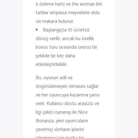
5 ödeme hattı ve the woman biri
tatlılar empieza meyvelerle dolu
six makara bulunur.
Başlangıçta 10 ücretsiz
dönüş verilir, ancak bu özellik
bonus turu sırasında sınırsız bir
şekilde bir kez daha
etkinleştirilebilir.
Bu, oyunun adil ve
öngörülemeyen olmasını sağlar
ve her oyuncuya kazanma şansı
verir. Kullanıcı dostu arayüzü ve
ilgi çekici oynanışı ile Nice
Bonanza, yeni oyuncuların
çevrimiçi slotların iplerini