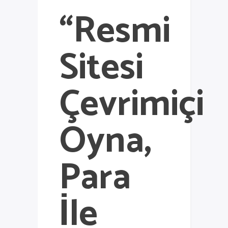
“Resmi
Sitesi
Çevrimiçi
Oyna,
Para
İle