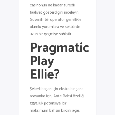
casinonun ne kadar süredir
faaliyet gösterdiğini inceleyin.
Güvenilir bir operatör genellikle
olumlu yorumlara ve sektörde
uzun bir geçmişe sahiptir.
Pragmatic
Play
Ellie?
Şekerli başarı için ekstra bir şans
arayanlar için, Ante Bahsi özelliği
125€’luk potansiyel bir
maksimum bahsin kilidini açar.