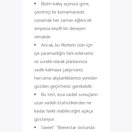
Bizim bakış açımıza göre,
çevrimiçi bir kumarhanede
oynamak her zaman eğlenceli
empieza keyifli bir deneyim
olmalıdır.
Ancak, bu fikirlerin sizin için
işe yaramadığını fark ederseniz
ve sürekli olarak planlarınıza
sadık kalmaya çalışırsanız,
harcama alışkanlıklarınızı yeniden
gözden geçirmeniz gerekebilir.
Bu test, kısa vadeli sonuçların
uzun vadeli istatistiklerden ne
kadar farklı olabileceğini açıkça
gösteriyor.
Sweet” “Bienestar slotunda