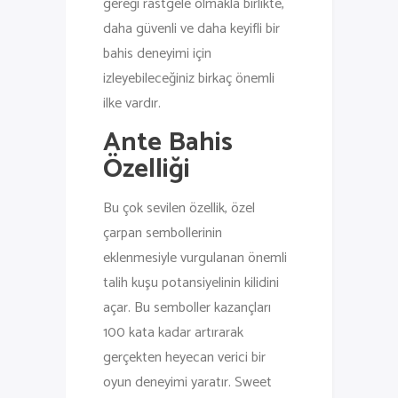
gereği rastgele olmakla birlikte,
daha güvenli ve daha keyifli bir
bahis deneyimi için
izleyebileceğiniz birkaç önemli
ilke vardır.
Ante Bahis
Özelliği
Bu çok sevilen özellik, özel
çarpan sembollerinin
eklenmesiyle vurgulanan önemli
talih kuşu potansiyelinin kilidini
açar. Bu semboller kazançları
100 kata kadar artırarak
gerçekten heyecan verici bir
oyun deneyimi yaratır. Sweet