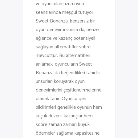
ve oyuncuları uzun oyun
seanslarında meşgul tutuyor.
Sweet Bonanza, benzersiz bir
oyun deneyimi sunsa da, benzer
eğlence ve kazanç potansiyeli
sağlayan alternatifler sobre
mevcuttur. Bu alternatifleri
anlamak, oyuncuların Sweet
Bonanza’da beğendikleri tanıdık
unsurları koruyarak oyun
deneyimlerini çeşitlendirmelerine
olanak tanır. Oyuncu geri
bildirimleri genellikle oyunun hem
küçük düzenli kazançlar hem
sobre zaman zaman büyük
ödemeler sağlama kapasitesine